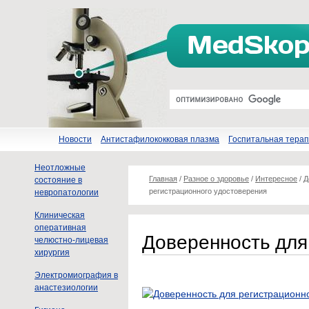
Новости
Антистафилококковая плазма
Госпитальная тера
Неотложные
Главная
/
Разное о здоровье
/
Интересное
/
Д
состояние в
регистрационного удостоверения
невропатологии
Клиническая
оперативная
Доверенность для
челюстно-лицевая
хирургия
Электромиография в
анастезиологии