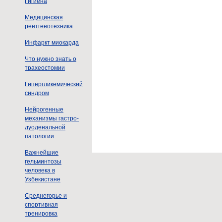
Гигиена
Медицинская
рентгенотехника
Инфаркт миокарда
Что нужно знать о
трахеостомии
Гипергликемический
синдром
Нейрогенные
механизмы гастро-
дуоденальной
патологии
Важнейшие
гельминтозы
человека в
Узбекистане
Среднегорье и
спортивная
тренировка