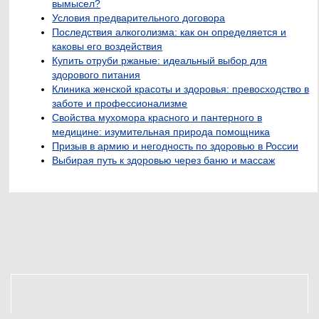
вымысел?
Условия предварительного договора
Последствия алкоголизма: как он определяется и
каковы его воздействия
Купить отруби ржаные: идеальный выбор для
здорового питания
Клиника женской красоты и здоровья: превосходство в
заботе и профессионализме
Свойства мухомора красного и пантерного в
медицине: изумительная природа помощника
Призыв в армию и негодность по здоровью в России
Выбирая путь к здоровью через баню и массаж