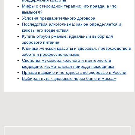
поддержания красоты
Мифы о стероидной терапии: что правда, а что
вымысел?
Условия предварительного договора
Последствия алкоголизма: как он определяется и
каковы его воздействия
Купить отруби ржаные: идеальный выбор для
здорового питания
Клиника женской красоты и здоровья: превосходство в
заботе и профессионализме
Свойства мухомора красного и пантерного в
медицине: изумительная природа помощника
Призыв в армию и негодность по здоровью в России
Выбирая путь к здоровью через баню и массаж