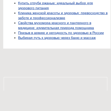
Купить отруби ржаные: идеальный выбор для
здорового питания
Клиника женской красоты и здоровья: превосходство в
заботе и профессионализме
Свойства мухомора красного и пантерного в
медицине: изумительная природа помощника
Призыв в армию и негодность по здоровью в России
Выбирая путь к здоровью через баню и массаж