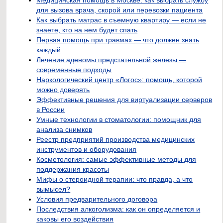
для вызова врача, скорой или перевозки пациента
Как выбрать матрас в съемную квартиру — если не
знаете, кто на нем будет спать
Первая помощь при травмах — что должен знать
каждый
Лечение аденомы предстательной железы —
современные подходы
Наркологический центр «Логос»: помощь, которой
можно доверять
Эффективные решения для виртуализации серверов
в России
Умные технологии в стоматологии: помощник для
анализа снимков
Реестр предприятий производства медицинских
инструментов и оборудования
Косметология: самые эффективные методы для
поддержания красоты
Мифы о стероидной терапии: что правда, а что
вымысел?
Условия предварительного договора
Последствия алкоголизма: как он определяется и
каковы его воздействия