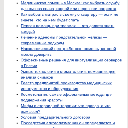
Медицинская помощь в Москве: как выбрать службу
для вызова врача, скорой или перевозки пациента
Как выбрать матрас в съемную квартиру — если не
знаете, кто на нем будет спать
Первая помощь при травмах — что должен знать
каждый
Лечение аденомы предстательной железы —
современные подходы
Наркологический центр «Логос»: помощь, которой
можно доверять
Эффективные решения для виртуализации серверов
в России
Умные технологии в стоматологии: помощник для
анализа снимков
Реестр предприятий производства медицинских
инструментов и оборудования
Косметология: самые эффективные методы для
поддержания красоты
Мифы о стероидной терапии: что правда, а что
вымысел?
Условия предварительного договора
Последствия алкоголизма: как он определяется и