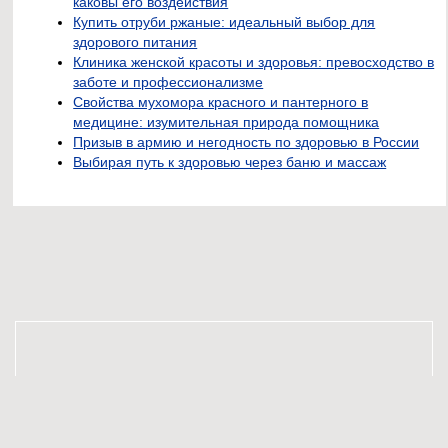
каковы его воздействия
Купить отруби ржаные: идеальный выбор для
здорового питания
Клиника женской красоты и здоровья: превосходство в
заботе и профессионализме
Свойства мухомора красного и пантерного в
медицине: изумительная природа помощника
Призыв в армию и негодность по здоровью в России
Выбирая путь к здоровью через баню и массаж