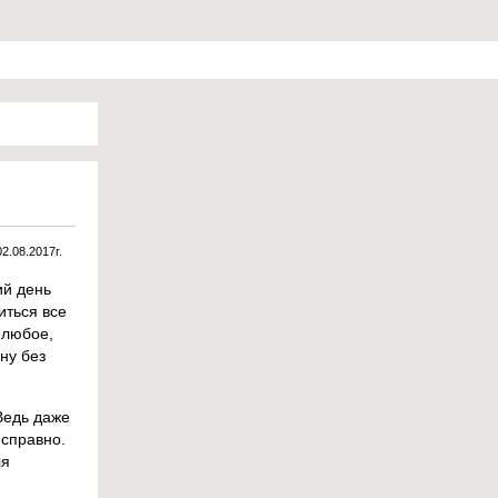
02.08.2017г.
ий день
иться все
 любое,
ну без
Ведь даже
исправно.
ля
.