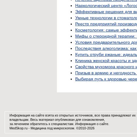
Наркологический центр «Лого
Эффективные решения для ви
Умные технологии в стоматол
Реестр предприятий производ
Косметология: самые эффект
Мифы о стероидной терапии: 
Условия предварительного до
Последствия алкоголизма: как
Купить отруби ржаные: идеал
Клиника женской красоты и зд
Свойства мухомора красного 
Призыв в армию и негодность 
Выбирая путь к здоровью чер
Информация на сайте взята из открытых источников, все права принадлежат их
владельцам. Весь материал опубликован для ознакомления,
за лечением обратитесь к специалистам.
Информация о сайте
.
MedSkop.ru -
Медицина
под микроскопом. ©2010-2026