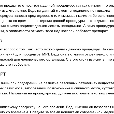
 предвзято относятся к данной процедуре, так как считают что он
изму, что ложно. Ведь на данный момент в медицине нет никаких
оцедура наносит вред здоровью или вызывает какие-либо осложнен
ациента во время провождения данной процедуры — это длительно
ания снимка пациент должен лежать неподвижно. А сама процедур
ни, в зависимости от части тела над которой работает препарат.
?
т вопрос о том, как часто можно делать данную процедуру. На са
аничений для процедуры МРТ. Ведь она в отличии от рентгенологич
пасной для человеческого организма. С этого стоит выяснить, что 
ко это требуется.
МРТ
лишь при подозрении на развитие различных патологиях вещества
ых пазух носа, заболеваний позвоночника и спинного мозга, сустав
таза. Направить на процедуру вас должен исключительно ваш леч
ническому прогрессу нашего времени. Ведь именно он позволяет 
ногу со временем. Следите за всеми новинками современной меди