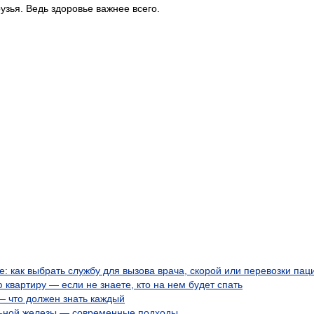
узья. Ведь здоровье важнее всего.
 как выбрать службу для вызова врача, скорой или перевозки пац
 квартиру — если не знаете, кто на нем будет спать
 что должен знать каждый
ьной железы — современные подходы