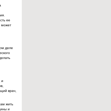
а
ия.
сть ее
а может
мом деле
еского
делать
 и
ов,
ащий врач,
нам жить
цины и