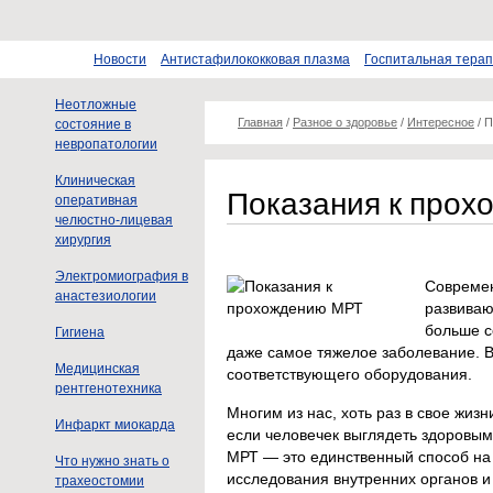
Новости
Антистафилококковая плазма
Госпитальная тера
Неотложные
Главная
/
Разное о здоровье
/
Интересное
/
П
состояние в
невропатологии
Клиническая
Показания к про
оперативная
челюстно-лицевая
хирургия
Электромиография в
Современ
анастезиологии
развиваю
больше с
Гигиена
даже самое тяжелое заболевание. 
Медицинская
соответствующего оборудования.
рентгенотехника
Многим из нас, хоть раз в свое жиз
Инфаркт миокарда
если человечек выглядеть здоровым,
МРТ — это единственный способ на
Что нужно знать о
исследования внутренних органов и
трахеостомии