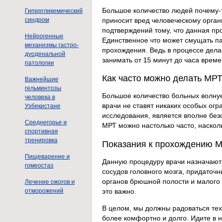
Большое количество людей почему-то
Гипергликемический
приносит вред человеческому орган
синдром
подтверждений тому, что данная пр
Нейрогенные
Единственное что может смущать п
механизмы гастро-
прохождения. Ведь в процессе дел
дуоденальной
занимать от 15 минут до часа време
патологии
Как часто можно делать МРТ
Важнейшие
гельминтозы
Большое количество больных волнуе
человека в
врачи не ставят никаких особых огр
Узбекистане
исследования, является вполне безо
Среднегорье и
МРТ можно настолько часто, насколь
спортивная
тренировка
Показания к прохождению 
Пищеварение и
Данную процедуру врачи назначают 
гомеостаз
сосудов головного мозга, придаточн
органов брюшной полости и малого 
Лечение ожогов и
отморожений
это важно.
В целом, мы должны радоваться тех
более комфортно и долго. Идите в 