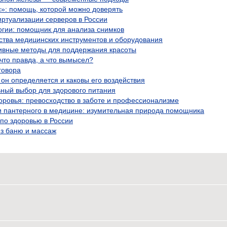
с»: помощь, которой можно доверять
ртуализации серверов в России
огии: помощник для анализа снимков
ства медицинских инструментов и оборудования
ивные методы для поддержания красоты
что правда, а что вымысел?
говора
 он определяется и каковы его воздействия
ьный выбор для здорового питания
оровья: превосходство в заботе и профессионализме
и пантерного в медицине: изумительная природа помощника
по здоровью в России
ез баню и массаж