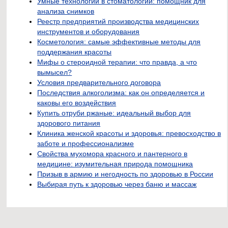
Умные технологии в стоматологии: помощник для
анализа снимков
Реестр предприятий производства медицинских
инструментов и оборудования
Косметология: самые эффективные методы для
поддержания красоты
Мифы о стероидной терапии: что правда, а что
вымысел?
Условия предварительного договора
Последствия алкоголизма: как он определяется и
каковы его воздействия
Купить отруби ржаные: идеальный выбор для
здорового питания
Клиника женской красоты и здоровья: превосходство в
заботе и профессионализме
Свойства мухомора красного и пантерного в
медицине: изумительная природа помощника
Призыв в армию и негодность по здоровью в России
Выбирая путь к здоровью через баню и массаж