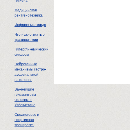
Гигиена
Медицинская
рентгенотехника
Инфаркт миокарда
Что нужно знать о
трахеостомии
Гипергликемический
синдром
Нейрогенные
механизмы гастро-
дуоденальной
патологии
Важнейшие
гельминтозы
человека в
Узбекистане
Среднегорье и
спортивная
тренировка