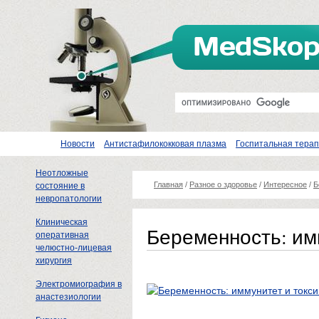
Новости
Антистафилококковая плазма
Госпитальная тера
Неотложные
Главная
/
Разное о здоровье
/
Интересное
/
Б
состояние в
невропатологии
Клиническая
Беременность: им
оперативная
челюстно-лицевая
хирургия
Электромиография в
анастезиологии