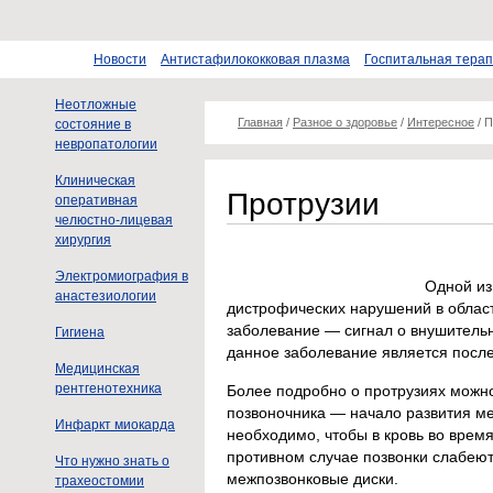
Новости
Антистафилококковая плазма
Госпитальная тера
Неотложные
Главная
/
Разное о здоровье
/
Интересное
/
П
состояние в
невропатологии
Клиническая
Протрузии
оперативная
челюстно-лицевая
хирургия
Электромиография в
Одной из
анастезиологии
дистрофических нарушений в област
заболевание — сигнал о внушительн
Гигиена
данное заболевание является после
Медицинская
рентгенотехника
Более подробно о протрузиях можн
позвоночника — начало развития м
Инфаркт миокарда
необходимо, чтобы в кровь во время
противном случае позвонки слабею
Что нужно знать о
межпозвонковые диски.
трахеостомии