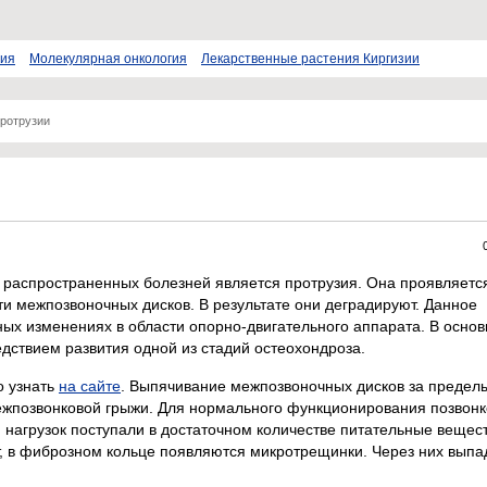
пия
Молекулярная онкология
Лекарственные растения Киргизии
ротрузии
 распространенных болезней является протрузия. Она проявляется
и межпозвоночных дисков. В результате они деградируют. Данное
ых изменениях в области опорно-двигательного аппарата. В осно
дствием развития одной из стадий остеохондроза.
о узнать
на сайте
. Выпячивание межпозвоночных дисков за предел
ежпозвонковой грыжи. Для нормального функционирования позвонк
 нагрузок поступали в достаточном количестве питательные вещест
т, в фиброзном кольце появляются микротрещинки. Через них вып