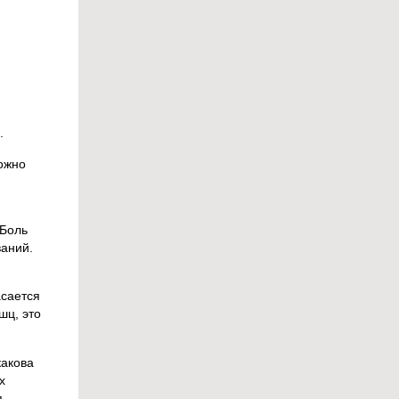
.
можно
 Боль
ваний.
асается
шц, это
какова
х
я