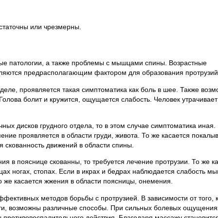
остаточны или чрезмерны.
ные патологии, а также проблемы с мышцами спины. Возрастные
вляются предрасполагающим фактором для образования протрузий
деле, проявляется такая симптоматика как боль в шее. Также воз
Голова болит и кружится, ощущается слабость. Человек утрачивает
ных дисков грудного отдела, то в этом случае симптоматика иная.
ение проявляется в области груди, живота. То же касается покалы
 скованность движений в области спины.
ия в пояснице скованны, то требуется лечение протрузии. То же к
ах ногах, стопах. Если в икрах и бедрах наблюдается слабость мы
о же касается жжения в области поясницы, онемения.
фективных методов борьбы с протрузией. В зависимости от того, 
сти, возможны различные способы. При сильных болевых ощущения
 противовоспалительного действия. Благодаря массажу становитс