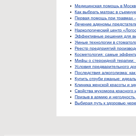
Медицинская помощь в Москве:
Как выбрать матрас в съемную
Первая помощь при травмах —
Лечение аденомы предстател
Наркологический центр «Лого
Эффективные решения для ви
Умные технологии в стоматол
Реестр предприятий производ
Косметология: самые эффект
Мифы о стероидной терапии: 
Условия предварительного до
Последствия алкоголизма: как
Купить отруби ржаные: идеал
Клиника женской красоты и зд
Свойства мухомора красного 
Призыв в армию и негодность 
Выбирая путь к здоровью чер