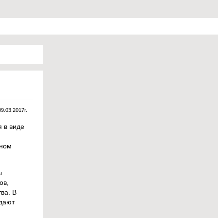
09.03.2017г.
 в виде
вном
ы
ов,
ва. В
адают