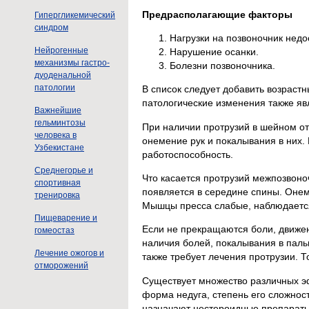
Предрасполагающие факторы
Гипергликемический
синдром
Нагрузки на позвоночник нед
Нейрогенные
Нарушение осанки.
механизмы гастро-
Болезни позвоночника.
дуоденальной
патологии
В список следует добавить возраст
патологические изменения также я
Важнейшие
гельминтозы
При наличии протрузий в шейном от
человека в
онемение рук и покалывания в них. 
Узбекистане
работоспособность.
Среднегорье и
Что касается протрузий межпозвоноч
спортивная
появляется в середине спины. Онем
тренировка
Мышцы пресса слабые, наблюдается
Пищеварение и
Если не прекращаются боли, движен
гомеостаз
наличия болей, покалывания в пальц
Лечение ожогов и
также требует лечения протрузии. Т
отморожений
Существует множество различных эф
форма недуга, степень его сложно
назначают нестероидные препараты