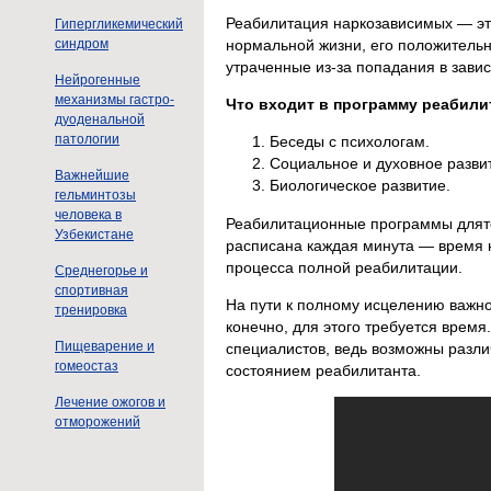
Реабилитация наркозависимых — это
Гипергликемический
нормальной жизни, его положительн
синдром
утраченные из-за попадания в завис
Нейрогенные
механизмы гастро-
Что входит в программу реабил
дуоденальной
патологии
Беседы с психологам.
Социальное и духовное разви
Важнейшие
Биологическое развитие.
гельминтозы
человека в
Реабилитационные программы длятся
Узбекистане
расписана каждая минута — время н
процесса полной реабилитации.
Среднегорье и
спортивная
На пути к полному исцелению важно
тренировка
конечно, для этого требуется время
Пищеварение и
специалистов, ведь возможны разли
гомеостаз
состоянием реабилитанта.
Лечение ожогов и
отморожений