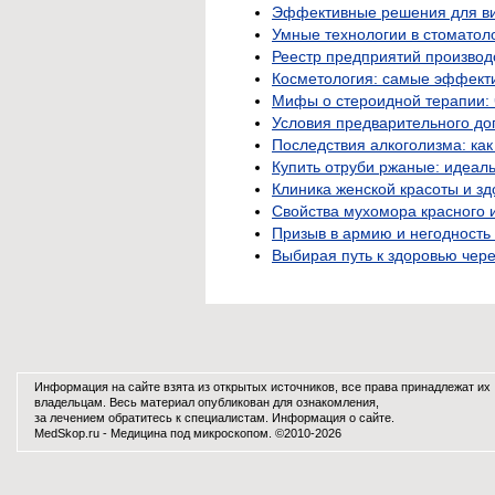
Эффективные решения для ви
Умные технологии в стоматол
Реестр предприятий производ
Косметология: самые эффект
Мифы о стероидной терапии: 
Условия предварительного до
Последствия алкоголизма: как
Купить отруби ржаные: идеал
Клиника женской красоты и зд
Свойства мухомора красного 
Призыв в армию и негодность 
Выбирая путь к здоровью чер
Информация на сайте взята из открытых источников, все права принадлежат их
владельцам. Весь материал опубликован для ознакомления,
за лечением обратитесь к специалистам.
Информация о сайте
.
MedSkop.ru -
Медицина
под микроскопом. ©2010-2026