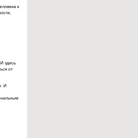
еловека к
ости,
 И здесь
ься от
. И
иональным