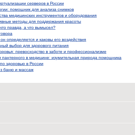
ртуализации серверов в России
огии: помощник для анализа снимков
ства медицинских инструментов и оборудования
ивные методы для поддержания красоты
что правда, а что вымысел?
говора
 он определяется и каковы его воздействия
ьный выбор для здорового питания
оровья: превосходство в заботе и профессионализме
и пантерного в медицине: изумительная природа помощника
по здоровью в России
ез баню и массаж