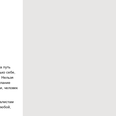
а путь
ько себе,
. Нельзя
елание
и, человек
иалистам
любой,