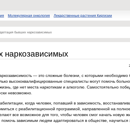
пия
Молекулярная онкология
Лекарственные растения Киргизии
даптация бывших наркозависимых
х наркозависимых
наркозависимость — это сложные болезни, с которыми необходимо 
лько высококвалифицированные специалисты могут помочь больн
 жизнь, где нет места наркотикам и алкоголю. Самостоятельно побе
ески невозможно.
абилитации, когда человек, попавший в зависимость, восстанавлив
миться с реабилитационной программой, направленной на полно
елают все возможное для того, чтобы человек смог начать новую жи
 помочь зависимым людям адаптироваться в обществе, научиться 