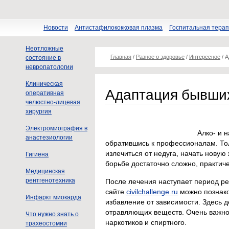
Новости
Антистафилококковая плазма
Госпитальная тера
Неотложные
Главная
/
Разное о здоровье
/
Интересное
/
А
состояние в
невропатологии
Клиническая
Адаптация бывши
оперативная
челюстно-лицевая
хирургия
Электромиография в
Алко- и 
анастезиологии
обратившись к профессионалам. То
излечиться от недуга, начать новую
Гигиена
борьбе достаточно сложно, практич
Медицинская
рентгенотехника
После лечения наступает период ре
сайте
civilchallenge.ru
можно познако
Инфаркт миокарда
избавление от зависимости. Здесь д
отравляющих веществ. Очень важно
Что нужно знать о
наркотиков и спиртного.
трахеостомии