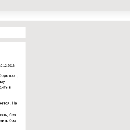
20.12.2016г.
бороться,
ому
дить в
ается. На
е
знь, без
жить без