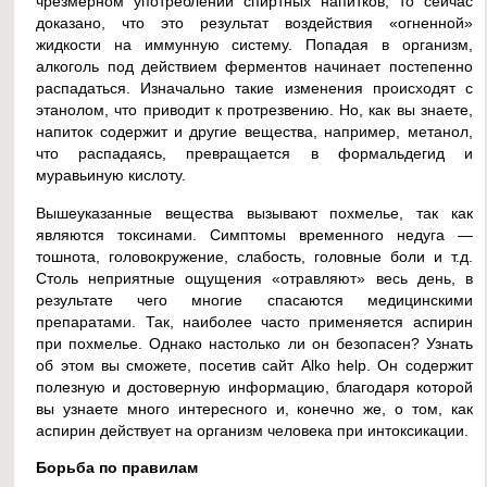
чрезмерном употреблении спиртных напитков, то сейчас
доказано, что это результат воздействия «огненной»
жидкости на иммунную систему. Попадая в организм,
алкоголь под действием ферментов начинает постепенно
распадаться. Изначально такие изменения происходят с
этанолом, что приводит к протрезвению. Но, как вы знаете,
напиток содержит и другие вещества, например, метанол,
что распадаясь, превращается в формальдегид и
муравьиную кислоту.
Вышеуказанные вещества вызывают похмелье, так как
являются токсинами. Симптомы временного недуга —
тошнота, головокружение, слабость, головные боли и т.д.
Столь неприятные ощущения «отравляют» весь день, в
результате чего многие спасаются медицинскими
препаратами. Так, наиболее часто применяется аспирин
при похмелье. Однако настолько ли он безопасен? Узнать
об этом вы сможете, посетив сайт Alko help. Он содержит
полезную и достоверную информацию, благодаря которой
вы узнаете много интересного и, конечно же, о том, как
аспирин действует на организм человека при интоксикации.
Борьба по правилам