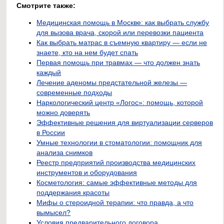
Смотрите также:
Медицинская помощь в Москве: как выбрать службу
для вызова врача, скорой или перевозки пациента
Как выбрать матрас в съемную квартиру — если не
знаете, кто на нем будет спать
Первая помощь при травмах — что должен знать
каждый
Лечение аденомы предстательной железы —
современные подходы
Наркологический центр «Логос»: помощь, которой
можно доверять
Эффективные решения для виртуализации серверов
в России
Умные технологии в стоматологии: помощник для
анализа снимков
Реестр предприятий производства медицинских
инструментов и оборудования
Косметология: самые эффективные методы для
поддержания красоты
Мифы о стероидной терапии: что правда, а что
вымысел?
Условия предварительного договора