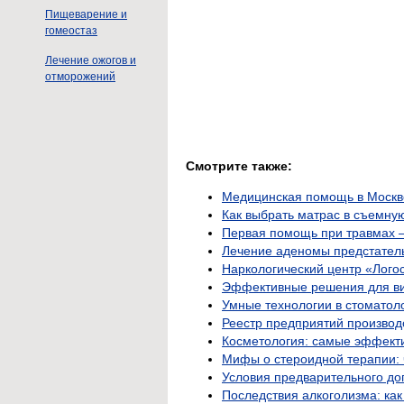
Пищеварение и
гомеостаз
Лечение ожогов и
отморожений
Смотрите также:
Медицинская помощь в Москве:
Как выбрать матрас в съемную
Первая помощь при травмах —
Лечение аденомы предстател
Наркологический центр «Лого
Эффективные решения для ви
Умные технологии в стоматол
Реестр предприятий производ
Косметология: самые эффект
Мифы о стероидной терапии: 
Условия предварительного до
Последствия алкоголизма: как