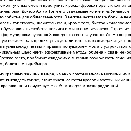
омент ученые смогли приступить к расшифровке нервных контактов
оннектома. Доктор Артур Тог и его уважаемые коллеги из Университ
то событие для общественности. В человеческом мозге больше чем
ать, так сказать, значительное и, кроме того, быстро исчисляемо
ут обуславливать свойства психики и мышления человека. Строение
 формулировки «участок Х всегда отвечает за участок Y». Но совр
ую возможность проникнуть в детали того, как взаимодействуют н
нить узлы между левым и правым полушарием мозга с устройством 
уникальный шанс найти эффективные методы обмена и связи нейро
Прежде всего, приблизит ожидаемую многими возможность лечения
м, болезнь Альцгеймера.
х красивых женщин в мире, именно поэтому многие мужчины ими
те выглядеть так-же, стоит узнать секреты красоты восточных женщ
ь красиво, но и почувствуете себя молодой и жизнерадостной.