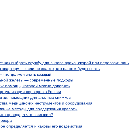
 как выбрать службу для вызова врача, скорой или перевозки пац
 квартиру — если не знаете, кто на нем будет спать
 что должен знать каждый
ьной железы — современные подходы
с»: помощь, которой можно доверять
ртуализации серверов в России
огии: помощник для анализа снимков
ства медицинских инструментов и оборудования
ивные методы для поддержания красоты
что правда, а что вымысел?
говора
 он определяется и каковы его воздействия