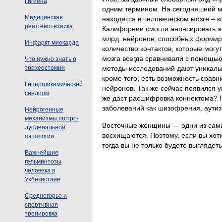
Гигиена
одним термином. На сегодняшний м
Медицинская
находятся в человеческом мозге – к
рентгенотехника
Калифорнии смогли анонсировать э
млрд. нейронов, способных формиров
Инфаркт миокарда
количество контактов, которые мог
мозга всегда сравнивали с помощью
Что нужно знать о
трахеостомии
методы исследований дают уникальн
кроме того, есть возможность срав
Гипергликемический
нейронов. Так же сейчас появился 
синдром
же даст расшифровка коннектома? 
заболеваний как шизофрения, аутиз
Нейрогенные
механизмы гастро-
Восточные женщины — одни из самы
дуоденальной
восхищаются. Поэтому, если вы хоти
патологии
тогда вы не только будете выглядет
Важнейшие
гельминтозы
человека в
Узбекистане
Среднегорье и
спортивная
тренировка