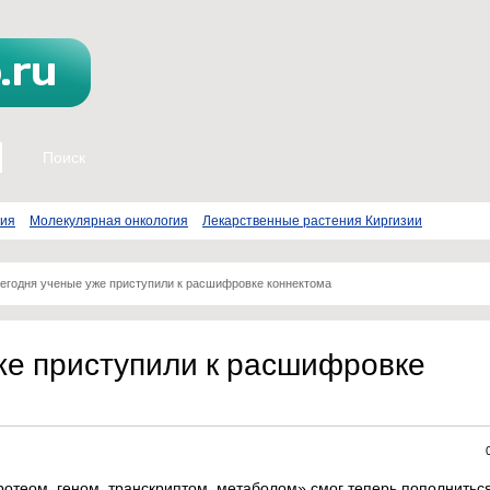
пия
Молекулярная онкология
Лекарственные растения Киргизии
егодня ученые уже приступили к расшифровке коннектома
же приступили к расшифровке
ротеом, геном, транскриптом, метаболом» смог теперь пополнитьс