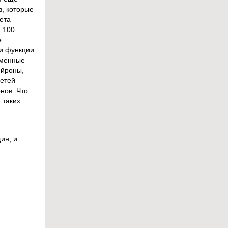
, которые
ета
 100
е
 и функции
еменные
ейроны,
сетей
нов. Что
 таких
ин, и