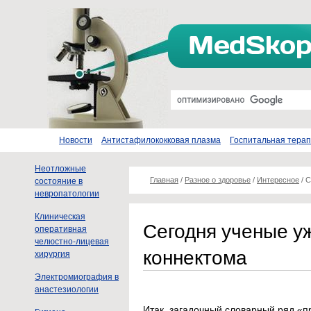
Новости
Антистафилококковая плазма
Госпитальная тера
Неотложные
Главная
/
Разное о здоровье
/
Интересное
/
С
состояние в
невропатологии
Клиническая
Сегодня ученые у
оперативная
челюстно-лицевая
коннектома
хирургия
Электромиография в
анастезиологии
Итак, загадочный словарный ряд «п