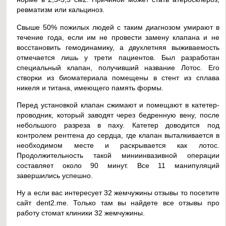
ревматизм или кальциноз.
Свыше 50% пожилых людей с таким диагнозом умирают в
течение года, если им не провести замену клапана и не
восстановить гемодинамику, а двухлетняя выживаемость
отмечается лишь у трети пациентов. Был разработан
специальный клапан, получивший название Лотос. Его
створки из биоматериала помещены в стент из сплава
никеля и титана, имеющего память формы.
Перед установкой клапан сжимают и помещают в катетер-
проводник, который заводят через бедренную вену, после
небольшого разреза в паху. Катетер доводится под
контролем рентгена до сердца, где клапан выталкивается в
необходимом месте и раскрывается как лотос.
Продолжительность такой миниинвазивной операции
составляет около 90 минут. Все 11 манипуляций
завершились успешно.
Ну а если вас интересует 32 жемчужины отзывы то посетите
сайт dent2.me. Только там вы найдете все отзывы про
работу стомат клиники 32 жемчужины.