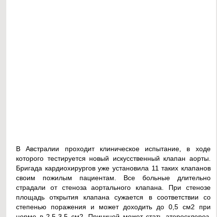
В Австралии проходит клиническое испытание, в ходе
которого тестируется новый искусственный клапан аорты.
Бригада кардиохирургов уже установила 11 таких клапанов
своим пожилым пациентам. Все больные длительно
страдали от стеноза аортального клапана. При стенозе
площадь открытия клапана сужается в соответствии со
степенью поражения и может доходить до 0,5 см2 при
норме в 2,5-3,5 см2. Причиной может стать атеросклероз,