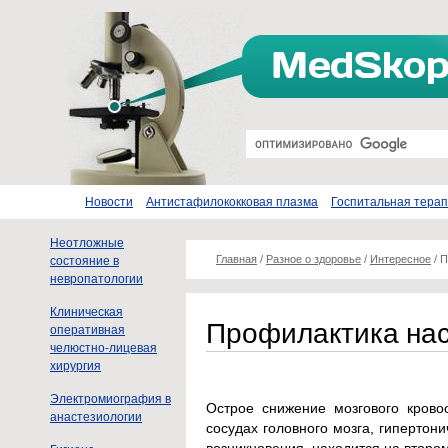
Новости
Антистафилококковая плазма
Госпитальная тера
Неотложные
Главная
/
Разное о здоровье
/
Интересное
/
П
состояние в
невропатологии
Клиническая
Профилактика нас
оперативная
челюстно-лицевая
хирургия
Электромиография в
Острое снижение мозгового крово
анастезиологии
сосудах головного мозга, гипертон