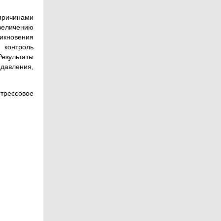
причинами
увеличению
никновения
 контроль
езультаты
давления,
стрессовое