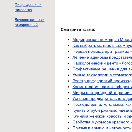
Пищеварение и
гомеостаз
Лечение ожогов и
отморожений
Смотрите также:
Медицинская помощь в Москве:
Как выбрать матрас в съемную
Первая помощь при травмах —
Лечение аденомы предстател
Наркологический центр «Лого
Эффективные решения для ви
Умные технологии в стоматол
Реестр предприятий производ
Косметология: самые эффект
Мифы о стероидной терапии: 
Условия предварительного до
Последствия алкоголизма: как
Купить отруби ржаные: идеал
Клиника женской красоты и зд
Свойства мухомора красного 
Призыв в армию и негодность 