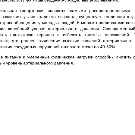
м месте, уступая лишь сердечно-сосудистым заболеваниям.
риальная гипертензия являются самыми распространенными 
 возникает у лиц старшего возраста, существует тенденция к 
го кровообращения у молодых людей. К мерам профилактики воз
ние колебаний уровня артериального давления. Своевременный
чать адекватную терапию и избежать тяжелых осложнений. Р
вают, что раннее выявление высоких значений артериального 
звития сосудистых нарушений головного мозга на 40-50%.
е питание и умеренные физические нагрузки способны снизить 
ый уровень артериального давления.