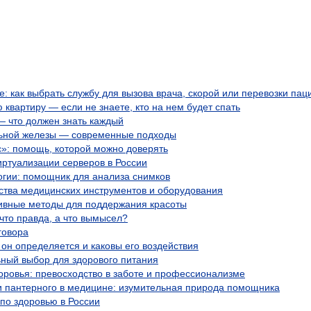
 как выбрать службу для вызова врача, скорой или перевозки пац
 квартиру — если не знаете, кто на нем будет спать
 что должен знать каждый
ьной железы — современные подходы
с»: помощь, которой можно доверять
ртуализации серверов в России
огии: помощник для анализа снимков
ства медицинских инструментов и оборудования
ивные методы для поддержания красоты
что правда, а что вымысел?
говора
 он определяется и каковы его воздействия
ьный выбор для здорового питания
оровья: превосходство в заботе и профессионализме
и пантерного в медицине: изумительная природа помощника
по здоровью в России