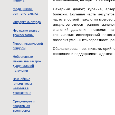
возникновения, находится на второ
Гигиена
Сахарный диабет, курение, арте
Медицинская
рентгенотехника
болезни. Большая часть инсультов
частоты острой патологии мозгово
Инфаркт миокарда
инсультов относят раннее выявле
значений давления, позволит на
Что нужно знать о
клинических исследований показы
трахеостомии
позволит уменьшить вероятность ра
Гипергликемический
Сбалансированное, низкокалорийно
синдром
состояние и поддерживать адекватн
Нейрогенные
механизмы гастро-
дуоденальной
патологии
Важнейшие
гельминтозы
человека в
Узбекистане
Среднегорье и
спортивная
тренировка