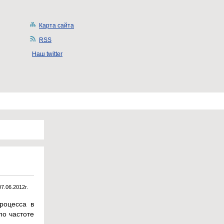
Карта сайта
RSS
Наш twitter
07.06.2012г.
роцесса в
по частоте