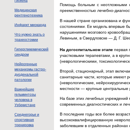
Гигиена
Помощь больным с неотложными со
Медицинская
преемственностью лечебно-диагност
рентгенотехника
В нашей стране организована и фу
Инфаркт миокарда
состояниями. Ее модель впервые б
нарушениями мозгового кровообращен
Что нужно знать о
Левиным, в Свердловске — Д. Г. Ш
трахеостомии
На догоспитальном этапе
первая 
Гипергликемический
синдром
участковыми терапевтами, а в кру
(неврологическими, токсикологичес
Нейрогенные
механизмы гастро-
Второй, стационарный, этап включ
дуоденальной
санитарные части, которые имеют 
патологии
(неврологические, нейрохирургическ
местности — крупные центральные
Важнейшие
гельминтозы
На базе этих лечебных учреждений
человека в
современных диагностических и ле
Узбекистане
В последние годы все более возрас
Среднегорье и
высококвалифицированную невролог
спортивная
тренировка
заболевшим в отдаленных районах с