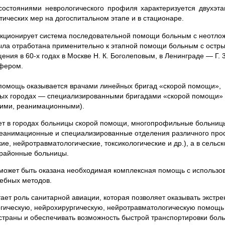
стояниями неврологического профиля характеризуется двухэта
ических мер на догоспитальном этапе и в стационаре.
нкционирует система последовательной помощи больным с неотл
ыла отработана применительно к этапной помощи больным с остр
ия в 60-х годах в Москве Н. К. Боголеповым, в Ленинграде — Г. 3
ефером.
помощь оказывается врачами линейных бригад «скорой помощи»,
пных городах — специализированными бригадами «скорой помощи»
кими, реанимационными).
ает в городах больницы скорой помощи, многопрофильные больниц
реанимационные и специализированные отделения различного пр
ие, нейротравматологические, токсикологические и др.), а в сельск
 районные больницы.
 может быть оказана необходимая комплексная помощь с использо
чебных методов.
тает роль санитарной авиации, которая позволяет оказывать экстр
ическую, нейрохирургическую, нейротравматологическую помощь
траны и обеспечивать возможность быстрой транспортировки боль