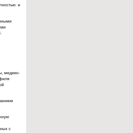
пностью и
ожными
ыми
.
ы, медико-
офиля
ой
ванием
енную
ных с