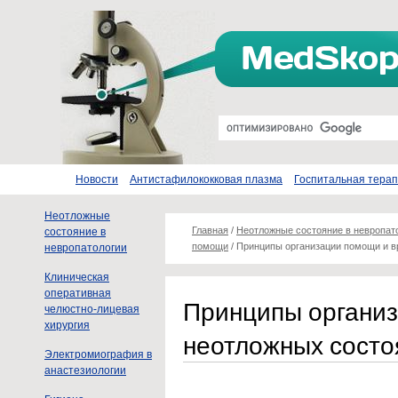
Новости
Антистафилококковая плазма
Госпитальная тера
Неотложные
Главная
/
Неотложные состояние в невропат
состояние в
помощи
/
Принципы организации помощи и в
невропатологии
Клиническая
оперативная
Принципы организ
челюстно-лицевая
хирургия
неотложных состо
Электромиография в
анастезиологии