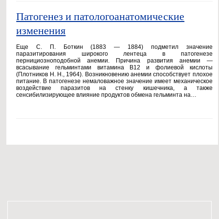
Патогенез и патологоанатомические
изменения
Еще С. П. Боткин (1883 — 1884) подметил значение
паразитирования широкого лентеца в патогенезе
пернициозноподобной анемии. Причина развития анемии —
всасывание гельминтами витамина В12 и фолиевой кислоты
(Плотников Н. Н., 1964). Возникновению анемии способствует плохое
питание. В патогенезе немаловажное значение имеет механическое
воздействие паразитов на стенку кишечника, а также
сенсибилизирующее влияние продуктов обмена гельминта на…