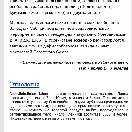
Прибалтике, Архангельской области, а также в Поволжье,
особенно в районах водохранилищ (Волгоградское,
Куйбышевское, Горьковское) и в других местах.
Многие эпидемиологические очаги инвазии, особенно в
Западной Сибири, под влиянием оздоровительных
мероприятий имеют тенденцию к затуханию (Клебановский
В. А. и др., 1985). В Узбекистане ежегодно регистрируются
завозные случаи дифиллоботриоза из эндемичных
местностей Советского Союза.
«Важнейшие гельминтозы человека в Узбекистане»,
П.М.Лернер В.Р.Лемелев
Этиология
Diphyllobothrium latum — самая крупная цестода человека. Длина
паразита достигает 7 — 10 мм, а иногда и более. Головка имеет
продолговатую форму. Она снабжена двумя глубокими щелевидными
вдавлениями (ботрии), при помощи которых паразит фиксируется к
стенке кишечника. За головкой следует шейка, переходящая в
сегментированное тело. Число члеников достигает 3000 и более.
Пищеварительная система отсутствует, поэтому…