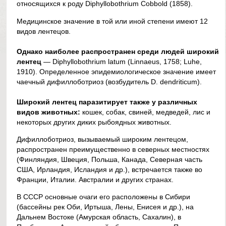
относящихся к роду Diphyllobothrium Cobbold (1858).
Медицинское значение в той или иной степени имеют 12
видов лентецов.
Однако наиболее распространен среди людей широкий
лентец
— Diphyllobothrium latum (Linnaeus, 1758; Luhe,
1910). Определенное эпидемиологическое значение имеет
чаечный дифиллоботриоз (возбудитель D. dendriticum).
Широкий лентец паразитирует также у различных
видов животных:
кошек, собак, свиней, медведей, лис и
некоторых других диких рыбоядных животных.
Дифиллоботриоз, вызываемый широким лентецом,
распространен преимущественно в северных местностях
(Финляндия, Швеция, Польша, Канада, Северная часть
США, Ирландия, Исландия и др.), встречается также во
Франции, Италии. Австралии и других странах.
В СССР основные очаги его расположены в Сибири
(бассейны рек Оби, Иртыша, Лены, Енисея и др.), на
Дальнем Востоке (Амурская область, Сахалин), в