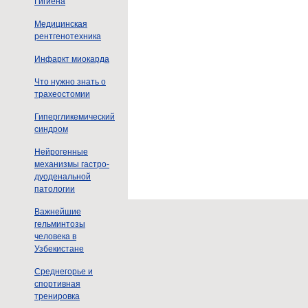
Гигиена
Медицинская
рентгенотехника
Инфаркт миокарда
Что нужно знать о
трахеостомии
Гипергликемический
синдром
Нейрогенные
механизмы гастро-
дуоденальной
патологии
Важнейшие
гельминтозы
человека в
Узбекистане
Среднегорье и
спортивная
тренировка