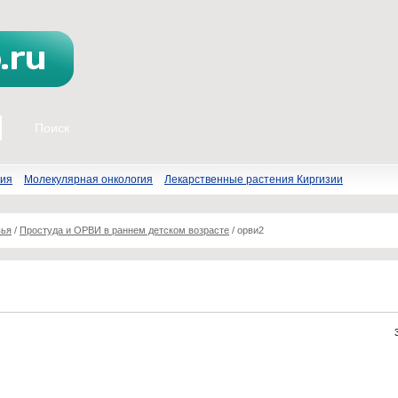
пия
Молекулярная онкология
Лекарственные растения Киргизии
вья
/
Простуда и ОРВИ в раннем детском возрасте
/
орви2