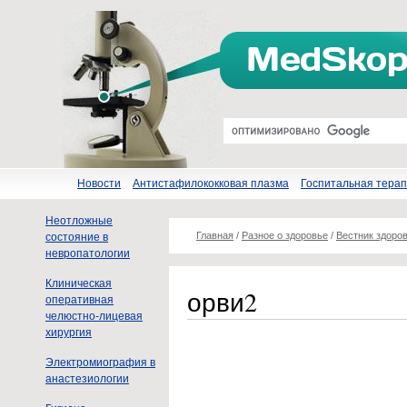
Новости
Антистафилококковая плазма
Госпитальная тера
Неотложные
Главная
/
Разное о здоровье
/
Вестник здоро
состояние в
невропатологии
Клиническая
орви2
оперативная
челюстно-лицевая
хирургия
Электромиография в
анастезиологии