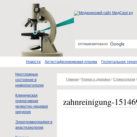
Новости
Антистафилококковая плазма
Госпитальная тера
Неотложные
Главная
/
Разное о здоровье
/
Стоматология
состояние в
невропатологии
Клиническая
zahnreinigung-1514
оперативная
челюстно-лицевая
хирургия
Электромиография в
анастезиологии