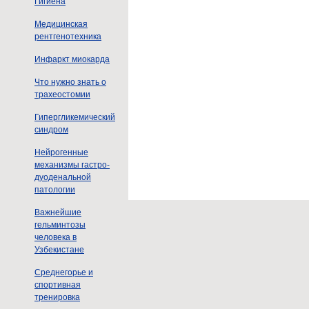
Гигиена
Медицинская
рентгенотехника
Инфаркт миокарда
Что нужно знать о
трахеостомии
Гипергликемический
синдром
Нейрогенные
механизмы гастро-
дуоденальной
патологии
Важнейшие
гельминтозы
человека в
Узбекистане
Среднегорье и
спортивная
тренировка