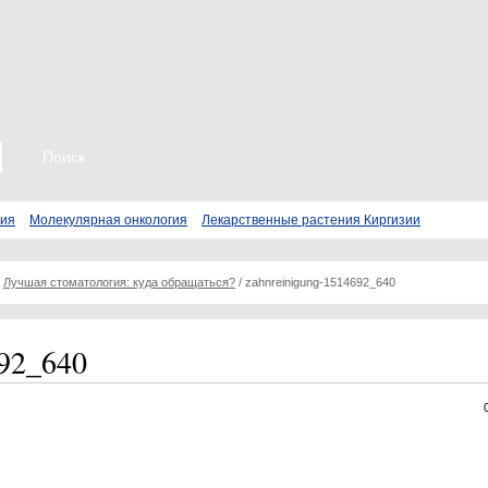
пия
Молекулярная онкология
Лекарственные растения Киргизии
/
Лучшая стоматология: куда обращаться?
/
zahnreinigung-1514692_640
692_640