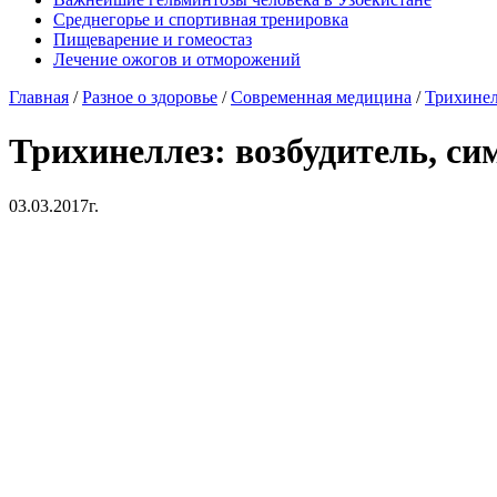
Среднегорье и спортивная тренировка
Пищеварение и гомеостаз
Лечение ожогов и отморожений
Главная
/
Разное о здоровье
/
Современная медицина
/
Трихинел
Трихинеллез: возбудитель, с
03.03.2017г.