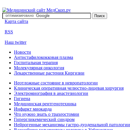
Карта сайта
RSS
Наш twitter
Новости
Антистафилококковая плазма
Госпитальная терапия
Молекулярная онкология
Лекарственные растения Киргизии
Неотложные состояние в невропатологии
Клиническая оперативная челюстно-лицевая хирургия
Электромиография в анастезиологии
Гигиена
Медицинская рентгенотехника
Инфаркт миокарда
Что нужно знать о трахеостомии
Гипергликемический синдром
Нейрогенные механизмы гастро-дуоденальной патологии
Важнейшие гельминтозы человека в Узбекистане