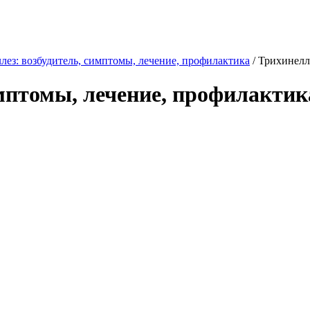
лез: возбудитель, симптомы, лечение, профилактика
/
Трихинелле
имптомы, лечение, профилактик