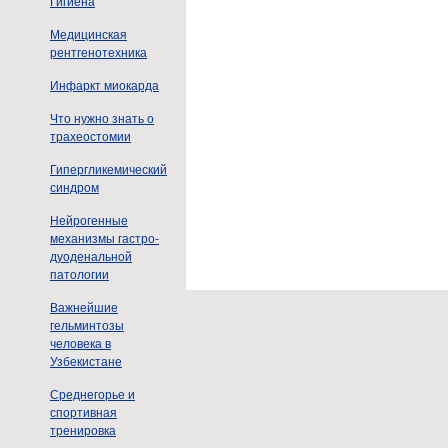
Гигиена
Медицинская
рентгенотехника
Инфаркт миокарда
Что нужно знать о
трахеостомии
Гипергликемический
синдром
Нейрогенные
механизмы гастро-
дуоденальной
патологии
Важнейшие
гельминтозы
человека в
Узбекистане
Среднегорье и
спортивная
тренировка