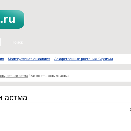
пия
Молекулярная онкология
Лекарственные растения Киргизии
ять, есть ли астма
/
Как понять, есть ли астма
и астма