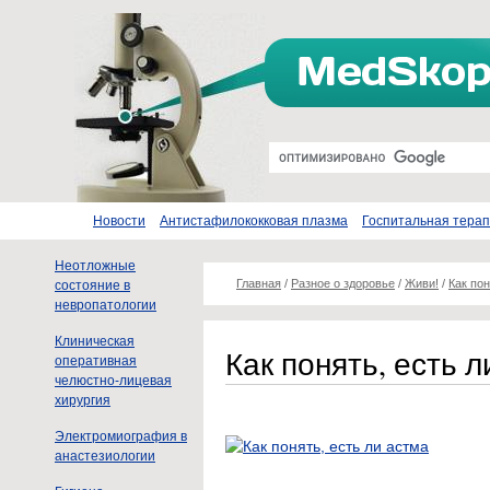
Новости
Антистафилококковая плазма
Госпитальная тера
Неотложные
Главная
/
Разное о здоровье
/
Живи!
/
Как пон
состояние в
невропатологии
Клиническая
Как понять, есть л
оперативная
челюстно-лицевая
хирургия
Электромиография в
анастезиологии