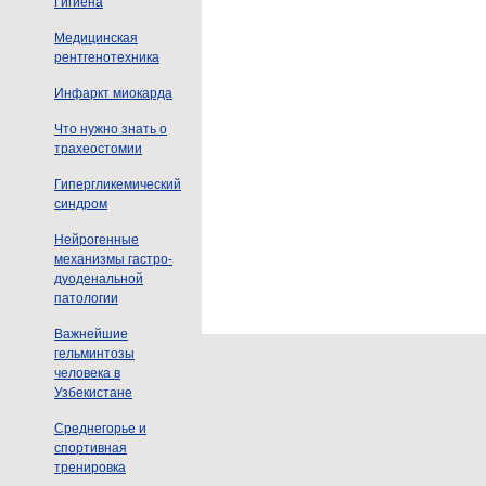
Гигиена
Медицинская
рентгенотехника
Инфаркт миокарда
Что нужно знать о
трахеостомии
Гипергликемический
синдром
Нейрогенные
механизмы гастро-
дуоденальной
патологии
Важнейшие
гельминтозы
человека в
Узбекистане
Среднегорье и
спортивная
тренировка