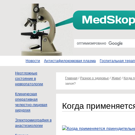
Новости
Антистафилококковая плазма
Госпитальная тера
Неотложные
Главная
/
Разное о здоровье
/
Живи!
/
Когда 
состояние в
запоя?
невропатологии
Клиническая
оперативная
Когда применяетс
челюстно-лицевая
хирургия
Электромиография в
анастезиологии