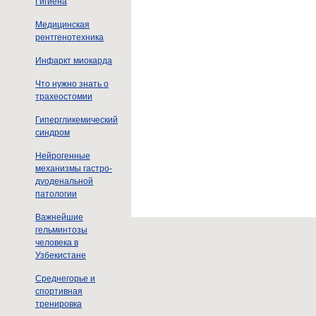
Гигиена
Медицинская
рентгенотехника
Инфаркт миокарда
Что нужно знать о
трахеостомии
Гипергликемический
синдром
Нейрогенные
механизмы гастро-
дуоденальной
патологии
Важнейшие
гельминтозы
человека в
Узбекистане
Среднегорье и
спортивная
тренировка