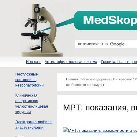
Новости
Антистафилококковая плазма
Госпитальная тера
Неотложные
Главная
/
Разное о здоровье
/
Интересное
/
М
состояние в
особенности процедуры
невропатологии
Клиническая
оперативная
МРТ: показания, 
челюстно-лицевая
хирургия
Электромиография в
анастезиологии