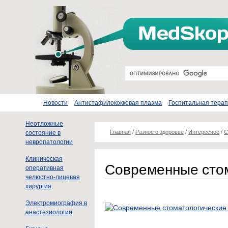
Новости
Антистафилококковая плазма
Госпитальная тера
Неотложные
Главная
/
Разное о здоровье
/
Интересное
/
С
состояние в
невропатологии
Клиническая
Современные стом
оперативная
челюстно-лицевая
хирургия
Электромиография в
анастезиологии