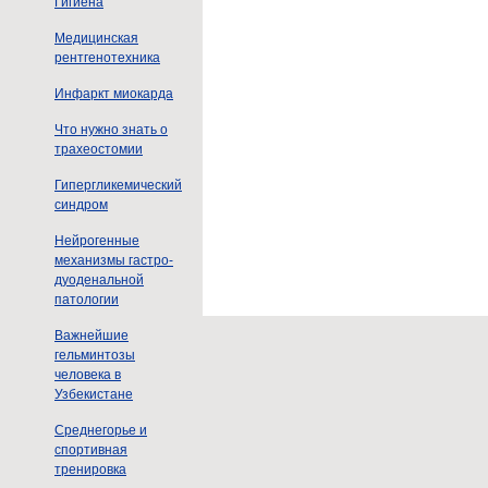
Гигиена
Медицинская
рентгенотехника
Инфаркт миокарда
Что нужно знать о
трахеостомии
Гипергликемический
синдром
Нейрогенные
механизмы гастро-
дуоденальной
патологии
Важнейшие
гельминтозы
человека в
Узбекистане
Среднегорье и
спортивная
тренировка