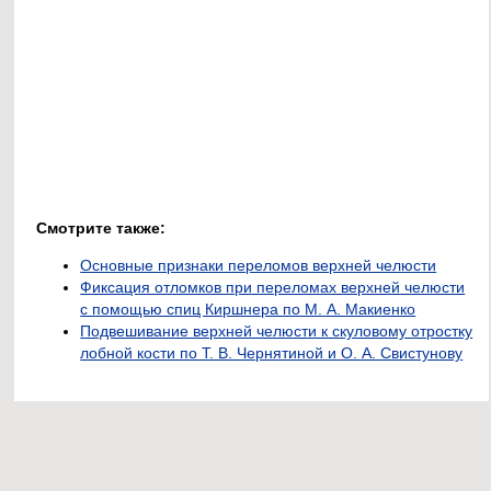
Смотрите также:
Основные признаки переломов верхней челюсти
Фиксация отломков при переломах верхней челюсти
с помощью спиц Киршнера по М. А. Макиенко
Подвешивание верхней челюсти к скуловому отростку
лобной кости по Т. В. Чернятиной и О. А. Свистунову