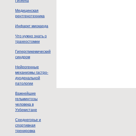
Гигиена
Медицинская
рентгенотехника
Инфаркт миокарда
Что нужно знать о
трахеостомии
Гипергликемический
синдром
Нейрогенные
механизмы гастро-
дуоденальной
патологии
Важнейшие
гельминтозы
человека в
Узбекистане
Среднегорье и
спортивная
тренировка