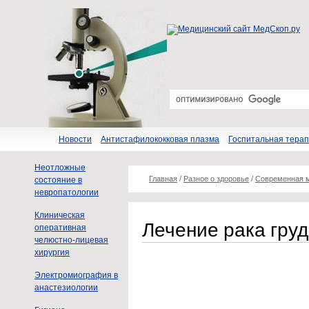
Новости
Антистафилококковая плазма
Госпитальная тера
Неотложные
Главная
/
Разное о здоровье
/
Современная 
состояние в
невропатологии
Клиническая
Лечение рака гру
оперативная
челюстно-лицевая
хирургия
Электромиография в
анастезиологии