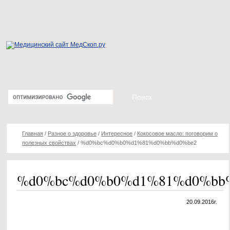
Главная
/
Разное о здоровье
/
Интересное
/
Кокосовое масло: поговорим о
полезных свойствах
/
%d0%bc%d0%b0%d1%81%d0%bb%d0%be2
%d0%bc%d0%b0%d1%81%d0%bb
20.09.2016г.